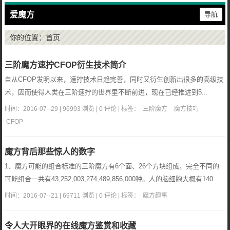
爱魔方
导航
你的位置：
首页
三阶魔方速拧CFOP衍生技术简介
自从CFOP发明以来，速拧技术日趋完善，同时又衍生创新出很多的高级技
术，因而使得人类在三阶速拧的世界里不断前进，现在已经推进到5...
时间：2016-07--29 | 96993 浏览 | 0 评论 | 标签：
三阶魔方
魔方技巧
CFOP
魔方背后那些惊人的数字
1、魔方可能的组合标准的三阶魔方有6个面、26个方块组成，完全不同的
可能组合一共有43,252,003,274,489,856,000种。人的脑细胞大概有140...
时间：2016-07--21 | 69711 浏览 | 0 评论 | 标签：
魔方趣事
令人大开眼界的在线魔方鉴赏和收藏