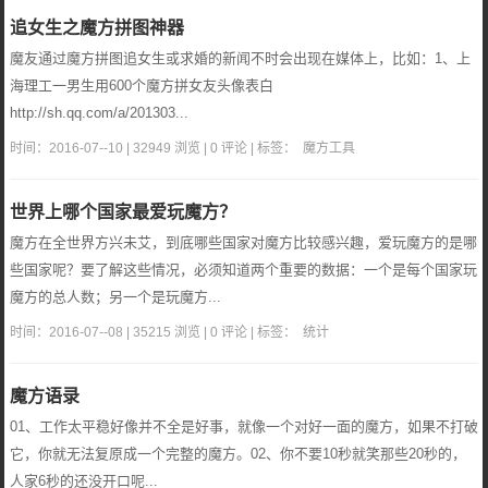
追女生之魔方拼图神器
魔友通过魔方拼图追女生或求婚的新闻不时会出现在媒体上，比如：1、上
海理工一男生用600个魔方拼女友头像表白
http://sh.qq.com/a/201303...
时间：2016-07--10 | 32949 浏览 | 0 评论 | 标签：
魔方工具
世界上哪个国家最爱玩魔方？
魔方在全世界方兴未艾，到底哪些国家对魔方比较感兴趣，爱玩魔方的是哪
些国家呢？要了解这些情况，必须知道两个重要的数据：一个是每个国家玩
魔方的总人数；另一个是玩魔方...
时间：2016-07--08 | 35215 浏览 | 0 评论 | 标签：
统计
魔方语录
01、工作太平稳好像并不全是好事，就像一个对好一面的魔方，如果不打破
它，你就无法复原成一个完整的魔方。02、你不要10秒就笑那些20秒的，
人家6秒的还没开口呢...