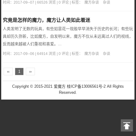
时间：2017-09--07 | 66526 浏览 | 0 评论 | 标签：
魔方杂谈
杂谈
究竟是怎样的魔力，魔方让人类如此着迷
人类发明了无数的玩具，有些如昙花一现般早早消失于历史的长河；有些玩
具却历久弥新，比如魔方，自发明以来，魔方不仅从未远离过人们的视线，
反而越来越被人们重视和喜爱。...
时间：2017-09--06 | 64914 浏览 | 0 评论 | 标签：
魔方杂谈
杂谈
‹‹
1
››
Copyright © 2015-2021 爱魔方
桂ICP备13006561号-2
All Rights
Reserved.