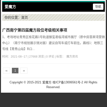
爱魔方
导航
你的位置：
首页
广西南宁第四届魔方段位考级相关事项
1、考场地址青秀区桂花路1号轨道御玺君临湾城市展厅（原中房翡翠湾营销
中心）（南宁市规划展示馆对面）建议自驾车或打车前往。路线1：地铁三
号线【青秀山站】B口...
时间：2021-08--17 | 27668 浏览 | 0 评论 | 标签：
魔方资讯
‹‹
1
››
Copyright © 2015-2021 爱魔方
桂ICP备13006561号-2
All Rights
Reserved.