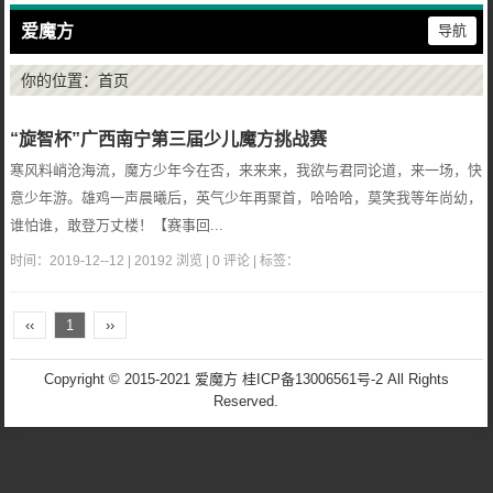
爱魔方
导航
你的位置：
首页
“旋智杯”广西南宁第三届少儿魔方挑战赛
寒风料峭沧海流，魔方少年今在否，来来来，我欲与君同论道，来一场，快
意少年游。雄鸡一声晨曦后，英气少年再聚首，哈哈哈，莫笑我等年尚幼，
谁怕谁，敢登万丈楼！【赛事回...
时间：2019-12--12 | 20192 浏览 | 0 评论 | 标签：
‹‹
1
››
Copyright © 2015-2021 爱魔方
桂ICP备13006561号-2
All Rights
Reserved.