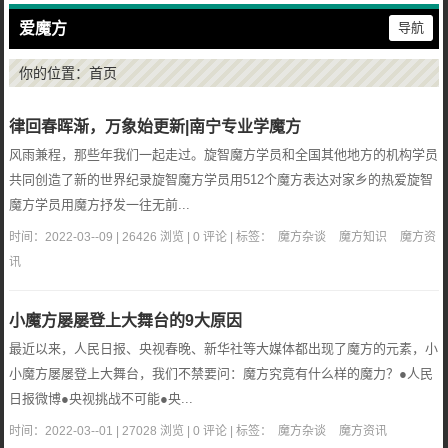
爱魔方
导航
你的位置：
首页
律回春晖渐，万象始更新|南宁专业学魔方
风雨兼程，那些年我们一起走过。旋智魔方学员和全国其他地方的机构学员
共同创造了新的世界纪录旋智魔方学员用512个魔方表达对家乡的热爱旋智
魔方学员用魔方抒发一往无前...
时间：2022-03--09 | 26426 浏览 | 0 评论 | 标签：
魔方杂谈
魔方知识
魔方资
讯
小魔方屡屡登上大舞台的9大原因
最近以来，人民日报、央视春晚、新华社等大媒体都出现了魔方的元素，小
小魔方屡屡登上大舞台，我们不禁要问：魔方究竟有什么样的魔力？●人民
日报微博●央视挑战不可能●央...
时间：2022-03--01 | 27028 浏览 | 0 评论 | 标签：
魔方杂谈
魔方资讯