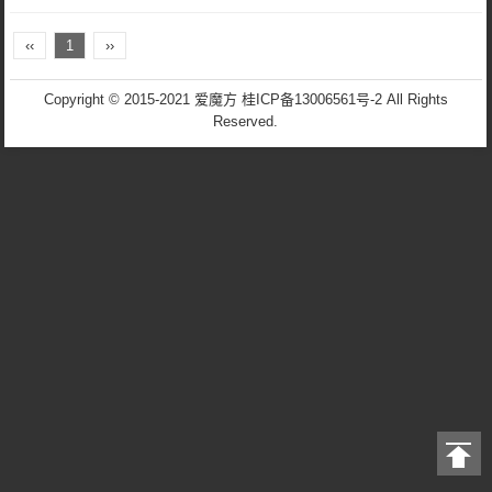
‹‹
1
››
Copyright © 2015-2021 爱魔方
桂ICP备13006561号-2
All Rights
Reserved.