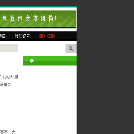
用语
转动记号
魔方培训
◆
既往秉持"组
圆满举办
赛事，大