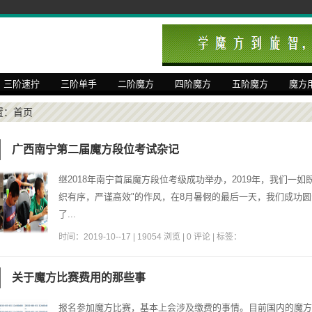
三阶速拧
三阶单手
二阶魔方
四阶魔方
五阶魔方
魔方
置：
首页
广西南宁第二届魔方段位考试杂记
继2018年南宁首届魔方段位考级成功举办，2019年，我们一如
织有序，严谨高效"的作风，在8月暑假的最后一天，我们成功
了...
时间：2019-10--17 | 19054 浏览 | 0 评论 | 标签：
关于魔方比赛费用的那些事
报名参加魔方比赛，基本上会涉及缴费的事情。目前国内的魔方