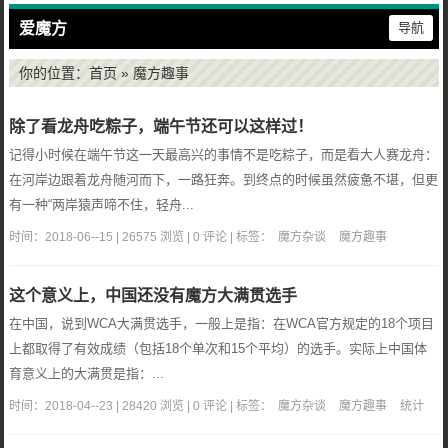
爱魔方
导航
你的位置：
首页
» 魔方趣事
除了看龙舟吃粽子，端午节还可以这样过！
记得小时候在端午节这一天最高兴的事情不是吃粽子，而是看大人赛龙舟：
在河岸边跟着龙舟随河而下，一路狂奔。到终点的时候虽然疲惫不堪，但更
有一种“两岸猿声啼不住，轻舟...
时间：2018-06--15 | 26575 浏览 | 0 评论 | 标签：
魔方杂谈
魔方趣事
这个意义上，中国还没有魔方大满贯选手
在中国，说到WCA大满贯选手，一般上是指：在WCA官方规定的18个项目
上都取得了有效成绩（包括18个单次和15个平均）的选手。实际上中国体
育意义上的大满贯是指：...
时间：2018-04--23 | 28420 浏览 | 0 评论 | 标签：
魔方杂谈
魔方趣事
统计