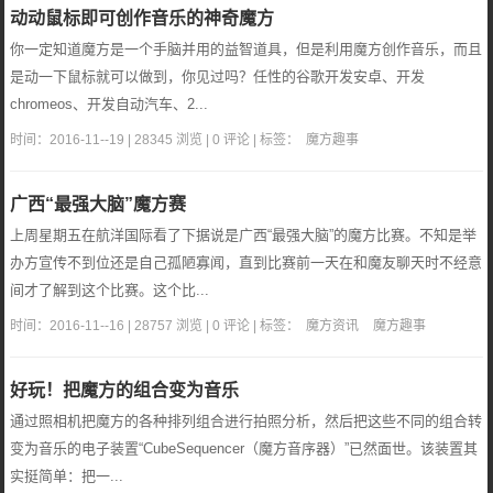
动动鼠标即可创作音乐的神奇魔方
你一定知道魔方是一个手脑并用的益智道具，但是利用魔方创作音乐，而且
是动一下鼠标就可以做到，你见过吗？任性的谷歌开发安卓、开发
chromeos、开发自动汽车、2...
时间：2016-11--19 | 28345 浏览 | 0 评论 | 标签：
魔方趣事
广西“最强大脑”魔方赛
上周星期五在航洋国际看了下据说是广西“最强大脑”的魔方比赛。不知是举
办方宣传不到位还是自己孤陋寡闻，直到比赛前一天在和魔友聊天时不经意
间才了解到这个比赛。这个比...
时间：2016-11--16 | 28757 浏览 | 0 评论 | 标签：
魔方资讯
魔方趣事
好玩！把魔方的组合变为音乐
通过照相机把魔方的各种排列组合进行拍照分析，然后把这些不同的组合转
变为音乐的电子装置“CubeSequencer（魔方音序器）”已然面世。该装置其
实挺简单：把一...