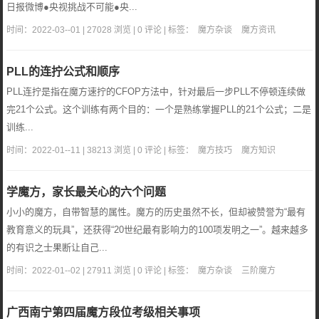
日报微博●央视挑战不可能●央...
时间：2022-03--01 | 27028 浏览 | 0 评论 | 标签：
魔方杂谈
魔方资讯
PLL的连拧公式和顺序
PLL连拧是指在魔方速拧的CFOP方法中，针对最后一步PLL不停顿连续做
完21个公式。这个训练有两个目的：一个是熟练掌握PLL的21个公式；二是
训练...
时间：2022-01--11 | 38213 浏览 | 0 评论 | 标签：
魔方技巧
魔方知识
学魔方，家长最关心的六个问题
小小的魔方，自带智慧的属性。魔方的历史虽然不长，但却被赞誉为“最有
教育意义的玩具”，还获得“20世纪最有影响力的100项发明之一”。越来越多
的有识之士果断让自己...
时间：2022-01--02 | 27911 浏览 | 0 评论 | 标签：
魔方杂谈
三阶魔方
广西南宁第四届魔方段位考级相关事项