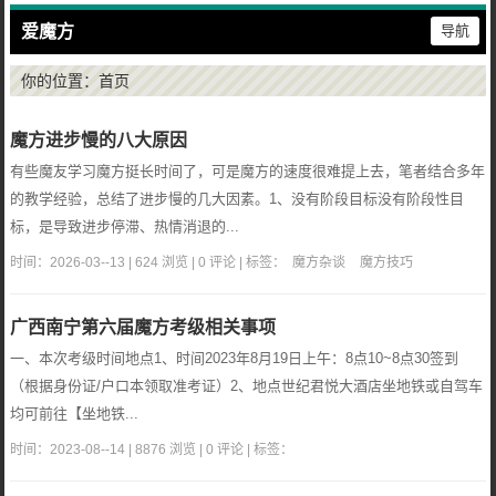
爱魔方
导航
你的位置：
首页
魔方进步慢的八大原因
有些魔友学习魔方挺长时间了，可是魔方的速度很难提上去，笔者结合多年
的教学经验，总结了进步慢的几大因素。1、没有阶段目标没有阶段性目
标，是导致进步停滞、热情消退的...
时间：2026-03--13 | 624 浏览 | 0 评论 | 标签：
魔方杂谈
魔方技巧
广西南宁第六届魔方考级相关事项
一、本次考级时间地点1、时间2023年8月19日上午：8点10~8点30签到
（根据身份证/户口本领取准考证）2、地点世纪君悦大酒店坐地铁或自驾车
均可前往【坐地铁...
时间：2023-08--14 | 8876 浏览 | 0 评论 | 标签：