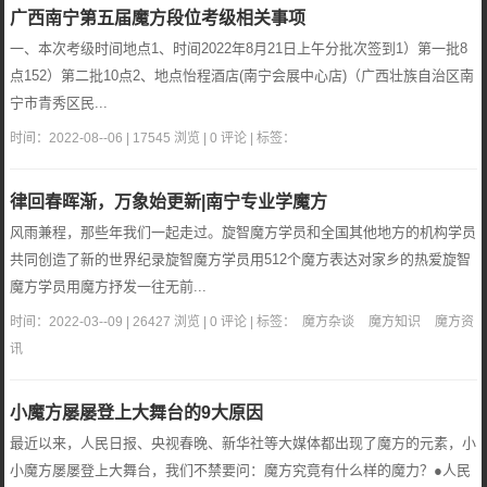
广西南宁第五届魔方段位考级相关事项
一、本次考级时间地点1、时间2022年8月21日上午分批次签到1）第一批8
点152）第二批10点2、地点怡程酒店(南宁会展中心店)（广西壮族自治区南
宁市青秀区民...
时间：2022-08--06 | 17545 浏览 | 0 评论 | 标签：
律回春晖渐，万象始更新|南宁专业学魔方
风雨兼程，那些年我们一起走过。旋智魔方学员和全国其他地方的机构学员
共同创造了新的世界纪录旋智魔方学员用512个魔方表达对家乡的热爱旋智
魔方学员用魔方抒发一往无前...
时间：2022-03--09 | 26427 浏览 | 0 评论 | 标签：
魔方杂谈
魔方知识
魔方资
讯
小魔方屡屡登上大舞台的9大原因
最近以来，人民日报、央视春晚、新华社等大媒体都出现了魔方的元素，小
小魔方屡屡登上大舞台，我们不禁要问：魔方究竟有什么样的魔力？●人民