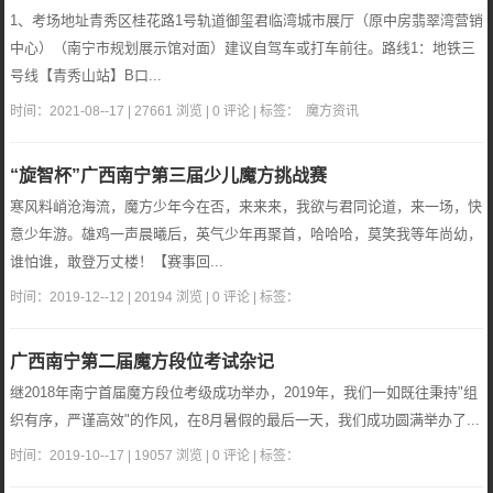
1、考场地址青秀区桂花路1号轨道御玺君临湾城市展厅（原中房翡翠湾营销
中心）（南宁市规划展示馆对面）建议自驾车或打车前往。路线1：地铁三
号线【青秀山站】B口...
时间：2021-08--17 | 27661 浏览 | 0 评论 | 标签：
魔方资讯
“旋智杯”广西南宁第三届少儿魔方挑战赛
寒风料峭沧海流，魔方少年今在否，来来来，我欲与君同论道，来一场，快
意少年游。雄鸡一声晨曦后，英气少年再聚首，哈哈哈，莫笑我等年尚幼，
谁怕谁，敢登万丈楼！【赛事回...
时间：2019-12--12 | 20194 浏览 | 0 评论 | 标签：
广西南宁第二届魔方段位考试杂记
继2018年南宁首届魔方段位考级成功举办，2019年，我们一如既往秉持"组
织有序，严谨高效"的作风，在8月暑假的最后一天，我们成功圆满举办了...
时间：2019-10--17 | 19057 浏览 | 0 评论 | 标签：