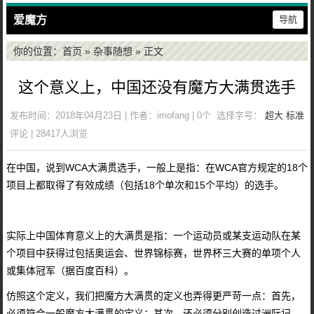
爱魔方
导航
你的位置：
首页
»
杂事随想
» 正文
这个意义上，中国还没有魔方大满贯选手
发布时间：2018年04月23日 | 作者：imofang | 0个
选择字号：
超大
标准
评论 | 28417人浏览
在中国，说到WCA大满贯选手，一般上是指：在WCA官方规定的18个
项目上都取得了有效成绩（包括18个单次和15个平均）的选手。
实际上中国体育意义上的大满贯是指：一个运动员或某支运动队在某
个项目中获得过包括奥运会、世界锦标赛，世界杯三大赛的单项个人
或集体冠军（据百度百科）。
仿照这个定义，我们把魔方大满贯的定义也弄得更严苛一点：首先，
必须符合一般魔方大满贯的定义；其次，还必须分别创造过洲际记