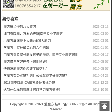
猜你喜欢
魔方进步慢的八大原因
2026-03-13
律回春晖渐，万象始更新|南宁专业学魔方
2022-03-09
小魔方屡屡登上大舞台的9大原因
2022-03-01
学魔方，家长最关心的六个问题
2022-01-02
用魔方温柔家长激发孩子的潜能，南宁专业魔方培训
2019-06-17
魔方是自学好还是上培训班好？
2019-05-07
快速复原魔方你应该了解这7点
2019-05-07
学魔方有公式吗？记住公式就能学好魔方吗？
2019-04-23
2018南宁首届ICA魔方段位考试杂记
2018-12-26
达到什么样的程度才可以学习魔方速拧？
2018-10-03
Copyright © 2015-2021 爱魔方
桂ICP备13006561号-2
All Rights
Reserved.