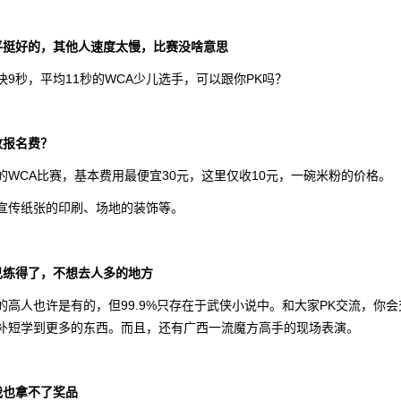
平挺好的，其他人速度太慢，比赛没啥意思
快9秒，平均11秒的WCA少儿选手，可以跟你PK吗？
收报名费？
的WCA比赛，基本费用最便宜30元，这里仅收10元，一碗米粉的价格。
宣传纸张的印刷、场地的装饰等。
己练得了，不想去人多的地方
的高人也许是有的，但99.9%只存在于武侠小说中。和大家PK交流，你会
补短学到更多的东西。而且，还有广西一流魔方高手的现场表演。
我也拿不了奖品