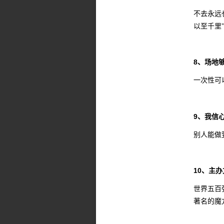
不去永远
以至千里
8、场地
一次性可
9、我信
别人能做
10、主
世界五百
著名的魔