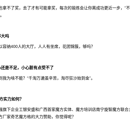
也拿不了奖，去了才有可能拿奖，每次的锻炼会让你离成功更近一步，“
”。
够大吗
以容纳400人的大厅，人人有坐席，花团锦簇，够吗？
心还是不足，小心脏有点受不了
到我为啥不能？“千淘万漉虽辛苦，淘尽狂沙始到金”。
办方实力如何？
强旗下企业工银安盛和广西首家魔方实体、魔方培训店南宁旋智魔方联合
方厂家奇艺魔方格的大力赞助，你觉得呢？