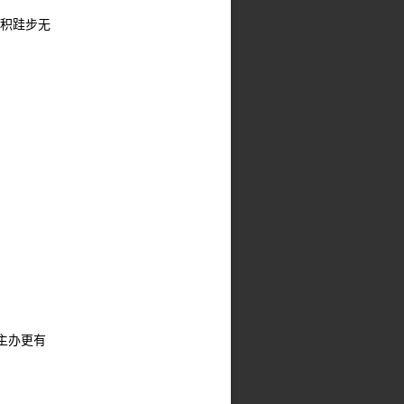
不积跬步无
主办更有