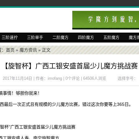
三阶速拧
三阶单手
二阶魔方
四阶魔方
五阶魔方
魔方
置：
首页
»
魔方资讯
» 正文
【旋智杯】广西工银安盛首届少儿魔方挑战赛
017年11月14日 | 作者：imofang | 0个评论 | 64506人浏览
选择字号：
搞事情！够胆你就来！
年广西最后一次正式且有规模的少儿魔方比赛，错过这次你要等上365日。
旋智杯”广西工银安盛首届少儿魔方挑战赛
西工银安盛人寿、南宁旋智魔方