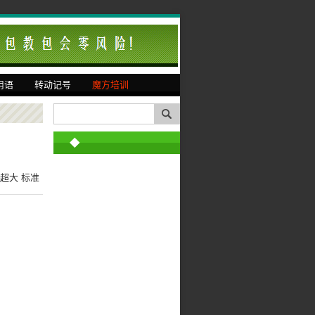
用语
转动记号
魔方培训
◆
超大
标准