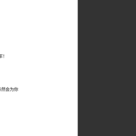
军！
必然会为你