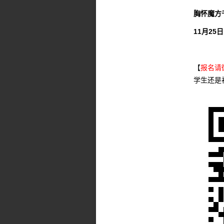
胸怀魔方
11月25
【
报名请微
学生还是