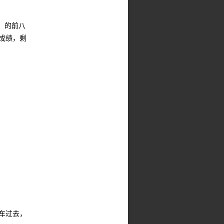
）的前八
成绩，剩
车过去，