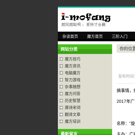
杂谈首页
魔方首页
三阶入门
你的位
网站分类
魔方技巧
魔方资讯
电脑魔方
发布时间：2
智力游戏
杂事随想
搞事情，
魔方问答
历史智慧
2017
唐诗宋词
翻译文章
魔方培训
名称：“
最新留言
主办：广