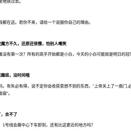
坐地铁过去。
我都在这。若你不来，请给一个说服你自己的理由。
完魔方不久，还原还很慢，怕别人嘲笑
谁没有第一次？所有的高手开始都是小白，今天的小白可能就是明日的冠
兴趣班，没时间哦
吗，有失必有得，说不定你会收获意想不到的东西，“上帝关上了一扇门,
扇窗”。
了，去不了
，1号线会展中心下车即到，还有比这更近的地方吗？