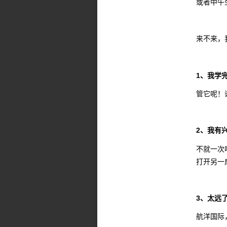
或者中午
来不来，
1、我学
管它呢！
2、我有
不就一次
打开另一
3、太远
航洋国际