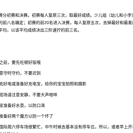
赛分初赛和决赛。初赛每人复原三次，取最好成绩。少儿组（幼儿和小学
的前八名确定；初赛的前20名进入决赛，每人复原五次，去掉最好和最差
平均，以该平均成绩决出三阶速拧的前三名。
：
之前，要先吃顿好饭哦
意守时守约，不要迟到
充好电或准备好充电宝，给你的宝宝拍照和摄影
现场请注意安静，不要大声喧哗
宝准备好水壶，以防口渴
准备好两个魔方以防一个坏了
国际周六停车场很繁忙，中午时候去基本没有停车位，所以，或者早上开