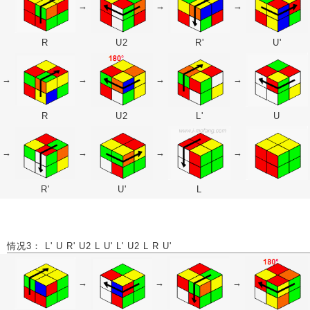
→
→
→
R
U2
R'
U'
→
→
→
→
R
U2
L'
U
→
→
→
→
R'
U'
L
情况3： L' U R' U2 L U' L' U2 L R U'
→
→
→