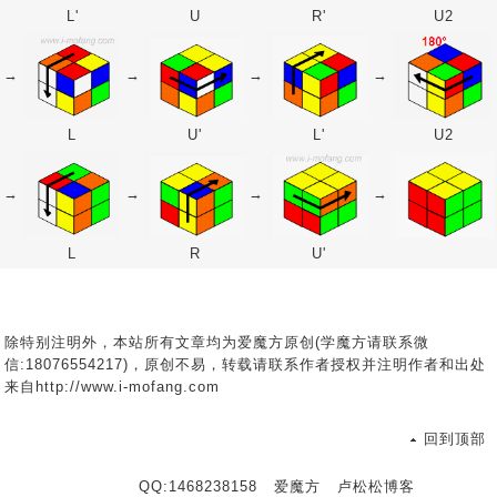
L'
U
R'
U2
→
→
→
→
L
U'
L'
U2
→
→
→
→
L
R
U'
除特别注明外，本站所有文章均为爱魔方原创(学魔方请联系微
信:18076554217)，原创不易，转载请联系作者授权并注明作者和出处
来自http://www.i-mofang.com
回到顶部
QQ:1468238158
爱魔方
卢松松博客