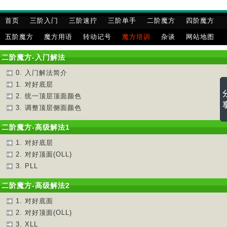
首页
三阶入门
三阶速拧
三阶单手
二阶魔方
四阶魔方
五阶魔方
魔方用语
转动记号
魔方培训
杂谈
网站地图
二阶魔方-入门解法
0. 入门解法简介
1. 对好底层
2. 统一顶层顶面颜色
3. 调整顶层侧面颜色
二阶魔方-高级解法1
1. 对好底层
2. 对好顶面(OLL)
3. PLL
二阶魔方-高级解法2
1. 对好底面
2. 对好顶面(OLL)
3. XLL