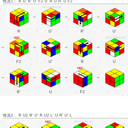
情况1： R U' R' U' F2 U' R U R' U F2
→
→
→
R
U'
R'
U'
→
→
→
→
F2
U'
R
U
→
→
→
→
R'
U
F2
情况2： R U2 R' U' R U2 L' U R' U' L