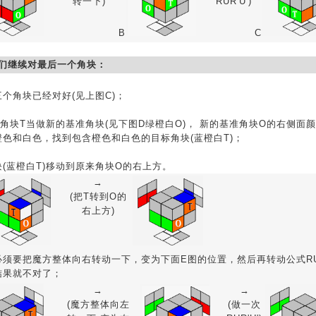
转一下)
RUR'U')
B
C
我们继续对最后一个角块：
个角块已经对好(见上图C)；
角块T当做新的基准角块(见下图D绿橙白O)， 新的基准角块O的右侧面
橙色和白色，找到包含橙色和白色的目标角块(蓝橙白T)；
(蓝橙白T)移动到原来角块O的右上方。
→
(把T转到O的
右上方)
必须要把魔方整体向右转动一下，变为下面E图的位置，然后再转动公式RUR'
结果就不对了；
→
→
(魔方整体向左
(做一次