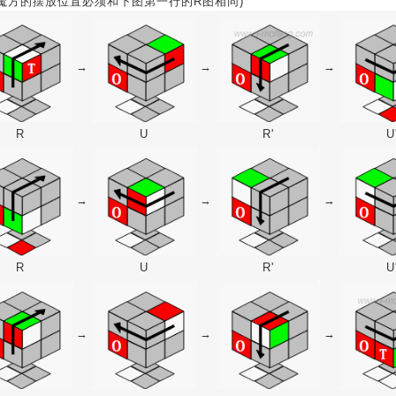
魔方的摆放位置必须和下图第一行的R图相同)
→
→
→
R
U
R'
U
→
→
→
R
U
R'
U
→
→
→