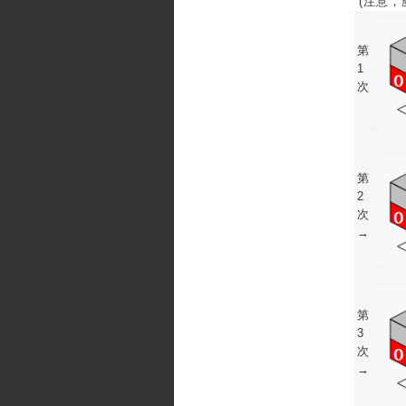
(注意，
第
1
次
第
2
次
→
第
3
次
→