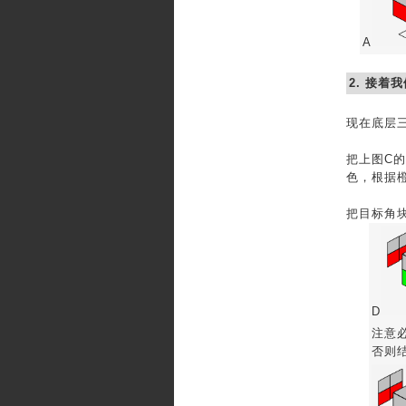
A
2. 接着
现在底层三
把上图C的
色，根据
把目标角块
D
注意
否则