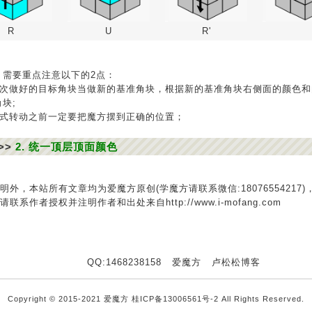
R
U
R'
，需要重点注意以下的2点：
把上一次做好的目标角块当做新的基准角块，根据新的基准角块右侧面的颜色
块;
用公式转动之前一定要把魔方摆到正确的位置；
>>
2. 统一顶层顶面颜色
明外，本站所有文章均为爱魔方原创(学魔方请联系微信:18076554217)
联系作者授权并注明作者和出处来自http://www.i-mofang.com
QQ:1468238158
爱魔方
卢松松博客
Copyright © 2015-2021 爱魔方
桂ICP备13006561号-2
All Rights Reserved.