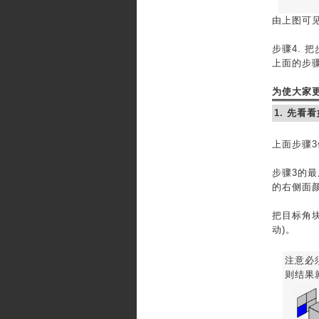
由上图可见
步骤4. 
上面的步
为使大家
1. 先看
上面步骤3
步骤3的最
的右侧面
把目标角块
动)。
注意必
则结果