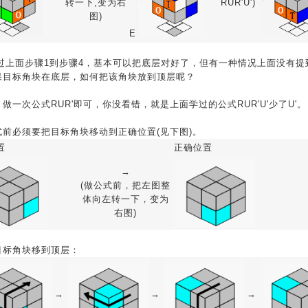
转一下,变为右
RUR'U')
图)
E
经过上面步骤1到步骤4，基本可以把底层对好了，但有一种情况上面没有提
果目标角块在底层，如何把该角块放到顶层呢？
做一次公式RUR'即可，你没看错，就是上面学过的公式RUR'U'少了U'。
式前必须要把目标角块移动到正确位置(见下图)。
置
正确位置
→
(做公式前，把左图整
体向左转一下，变为
右图)
目标角块移到顶层：
→
→
→