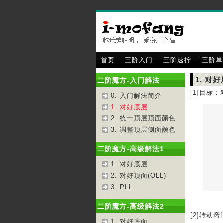
首页
三阶入门
三阶速拧
三阶单
1. 对
二阶魔方-入门解法
[1]目标
0. 入门解法简介
1. 对好底层
2. 统一顶层顶面颜色
3. 调整顶层侧面颜色
二阶魔方-高级解法1
1. 对好底层
2. 对好顶面(OLL)
3. PLL
二阶魔方-高级解法2
[2]转动窍
1. 对好底面