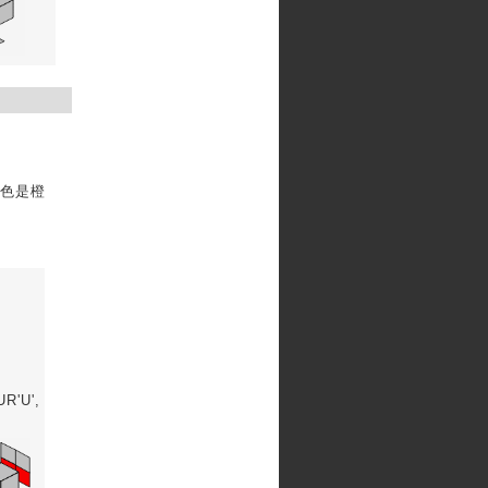
颜色是橙
U',