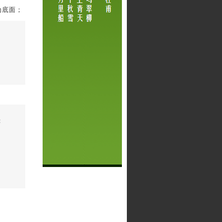
为底面；
；