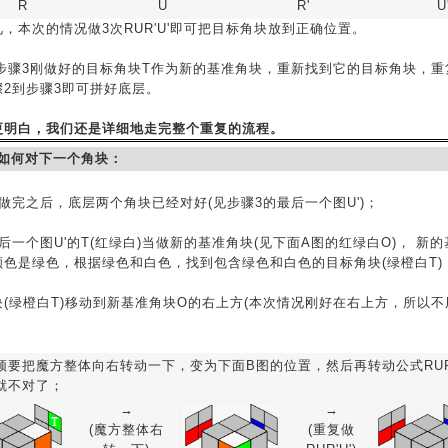
R
U
R'
U
，本次的情况做3次RUR'U'即可把目标角块放到正确位置。
把步骤3刚做好的目标角块T作为新的基准角块，重新找到它的目标角块，
骤2到步骤3即可拼好底层。
更明白，我们还是详细地走完整个重复的流程。
看如何对下一个角块：
做完之后，底层两个角块已经对好(见步骤3的最后一个图U')；
后一个图U'的T(红绿白)当做新的基准角块(见下面A图的红绿白O)， 新
颜色是绿色，根据绿色和白色，找到包含绿色和白色的目标角块(绿橙白T)
(绿橙白T)移动到新基准角块O的右上方(本次情况刚好在右上方，所以不
须要把魔方整体向右转动一下，变为下面B图的位置，然后再转动公式RUR'
就不对了；
→
→
(魔方整体右
(重复做