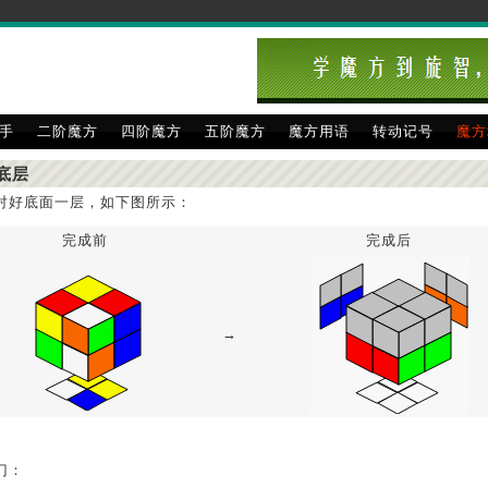
手
二阶魔方
四阶魔方
五阶魔方
魔方用语
转动记号
魔方
好底层
：对好底面一层，如下图所示：
完成前
完成后
→
门：