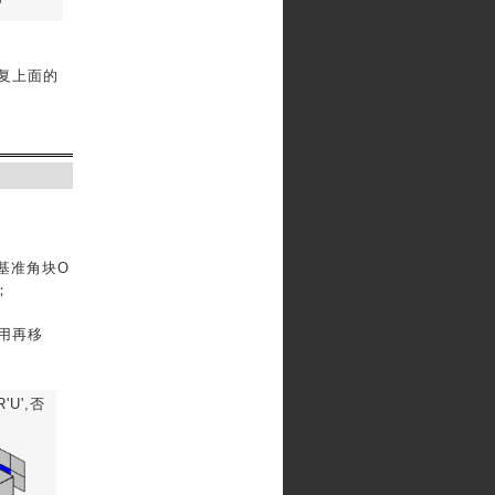
'
重复上面的
的基准角块O
；
用再移
U',否