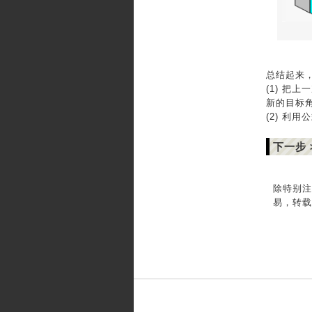
总结起来
(1) 
新的目标角
(2) 利
下一步 
除特别注
易，转载请