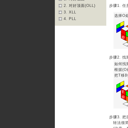
2. 对好顶面(OLL)
步骤1. 
3. XLL
选择O
4. PLL
步骤2.
如何找
根据(O
把T移
步骤3. 
转法很简单