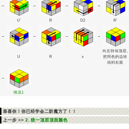
→
→
→
→
U'
R
D2
R'
→
→
→
→
向左转动顶层,
U
R
x
把同色的边转
动到右面
→
情况1
恭喜你！你已经学会二阶魔方了！！
上一步 >>
2. 统一顶层顶面颜色