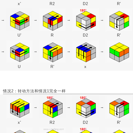
x'
R2
D2
R'
→
→
→
→
U'
R
D2
R'
→
→
→
→
U
R'
x
情况2：转动方法和情况1完全一样
→
→
→
x'
R2
D2
R'