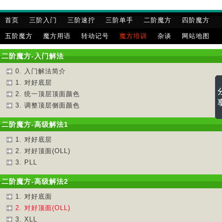
首页
三阶入门
三阶速拧
三阶单手
二阶魔方
四阶魔方
五阶魔方
魔方用语
转动记号
魔方培训
杂谈
网站地图
二阶魔方-入门解法
0. 入门解法简介
1. 对好底层
2. 统一顶层顶面颜色
3. 调整顶层侧面颜色
二阶魔方-高级解法1
1. 对好底层
2. 对好顶面(OLL)
3. PLL
二阶魔方-高级解法2
1. 对好底面
2. 对好顶面(OLL)
3. XLL