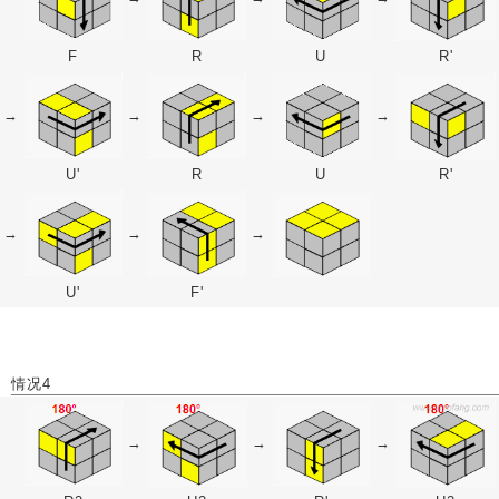
F
R
U
R'
→
→
→
→
U'
R
U
R'
→
→
→
U'
F'
情况4
→
→
→