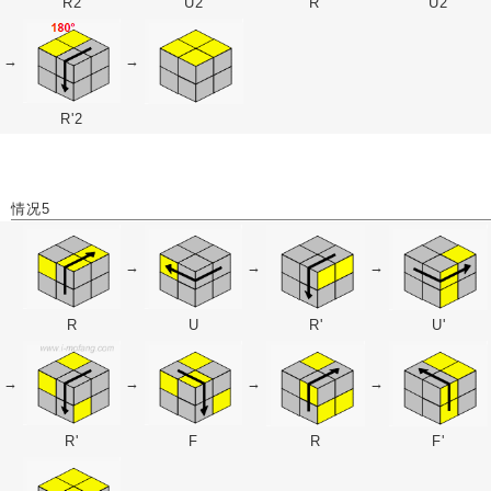
R2
U2
R'
U2
→
→
R'2
情况5
→
→
→
R
U
R'
U'
→
→
→
→
R'
F
R
F'